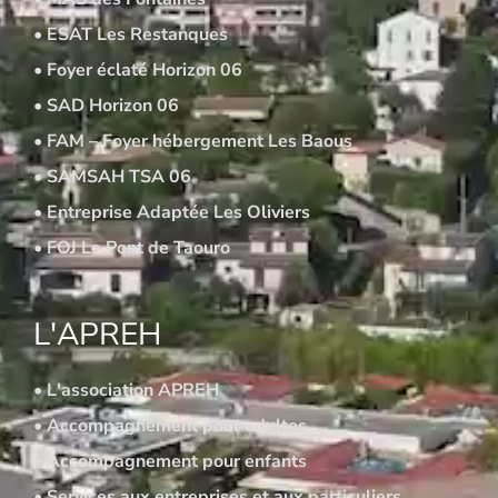
• ESAT Les Restanques
• Foyer éclaté Horizon 06
• SAD Horizon 06
• FAM – Foyer hébergement Les Baous
• SAMSAH TSA 06
• Entreprise Adaptée Les Oliviers
• FOJ Le Pont de Taouro
L'APREH
• L'association APREH
• Accompagnement pour adultes
• Accompagnement pour enfants
• Services aux entreprises et aux particuliers