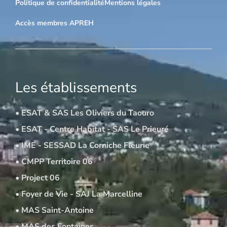
Politique de confidentialité
Mentions légales
Accès membres APREH
Les établissements
• ESAT & SAS Les Oliviers du Taouro
• ESAT - Centre Habitat - SAS Le Prieuré
• IME - SESSAD La Corniche Fleurie
• CMPP Territoire 06
• Project 06
• Foyer de Vie - SAJ La Marcelline
• MAS Saint-Antoine
• MAS des Fontaines